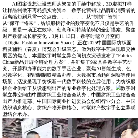
AI图案设想让设想师从繁复的手绘中解放，3D虚拟打样
让样品制做不再耗损实物资本，数字化营销让品牌取消费者的
距离缩短到只需一次点击。。。。。。从“制制”“智制”，
从“保守”“将来”，纺织服拆行业的数字变化不只仅是手艺的升
级，更是一场正在效率、创意和可持续范畴的全新摸索。聚焦
财产数智成长新变化，3月11-13日，数字时髦立异空间
（Digital Fashion Innovation Space）正在2025中国国际纺织面
料及辅料（春夏）博览会升级表态。做为数字手艺展现取交换
展区的焦点，本届数字时髦立异空间初次沉磅发布了“Fabrics
China新品开辟全链处理方案”，并汇集了9家具备数字手艺研
究、开辟和办事能力的数字手艺企业，聚焦AI智能生成、色
彩数字化、智能制制取精益办理、大数据市场趋向洞察等使用
场景，活泼呈现了纺织新一代数字科技的立异使用，为纺织服
拆企业供给了从设想到出产的专业数字化处理方案。
数字时
髦立异空间由中国纺织工业结合会从办，中国纺织工业结合会
出产力推进部、中国国际商业推进委员会纺织行业分会、中国
纺织消息核心、纺织产物开辟核心、时髦财产数字手艺立异联
盟结合承办。