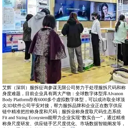
艾辉（深圳）服拆征询参谋无限公司努力于处理服拆尺码和称
身度难题，目前企业具有两大产物：全球数字体型库Alvanon
Body Platform存有6000多个虚拟数字体型，可以或许取全球顶
尖3D软件公司平安对接，帮力服拆品牌和企业正在数字供应
链中精准把控称身度和尺码；服拆业称身度取尺码生态系统
Fit and Sizing Ecosystem能帮力企业实现“数实合一”，通过精准
称身尺度研发、供应链手艺尺度优化、市场数据智能阐发等，