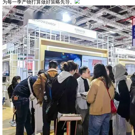
为每一季产物打算做好策略先导。