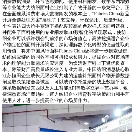
消费数据洞察、环节色彩婚配、使用材料阐发、数字东西增效
等专业能力为纺织面料企业打制了产物开辟的一条龙平台。正
在全面连系消费市场大数据阐发的根本上，“Fabrics China新品
开辟全链处理方案”展现了手艺立异、环保适用、质量升级、
个性表达四大抢手赛道下婚配度较高的色彩样式取面料选择，
并配备了面料使用的专业阐发取3D数智化的呈现形式，使纺
织企业可以或许领会到前沿的市场价值点，高效挖掘适合企业
产物定位的面料开辟渠道，深刻理解数字化转型的便当性取商
用价值。将来中国风行面料Fabrics China还将进一步摸索促进
纺织供应链的协同效率和可持续成长潜力，提拔企业对市场需
求的理解能力取需求响应速度，为焕活财产链上下逛优良资
本、鞭策财产高质量成长注入专业力量。中国纺织消息核心取
江苏恒田企业成长无限公司共建的运能针织面料产物开辟数据
阐发取决策结合尝试室，可以或许依托复杂的线上数据平台，
连系数据阐发东西以及人工智能API等数字立异手艺办事，敏
捷洞悉市场消费趋向，帮力纺织企业培育数字决策能力和手艺
使用人才，进一步提高企业的市场所作力。