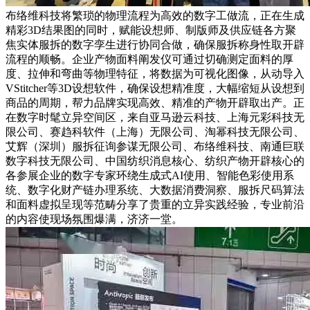
布络维科技将繁琐的物理流程为高效的数字工做流，正在生成
精彩3D结果图的同时，赋能设想师、制版师及供应链各方聚
焦实体服拆的数字孪生进行协同合做，确保服拆称身性取开辟
流程的顺畅。企业产物面料阐发仪可通过切确测定面料的厚
度、拉伸和弯曲等物理特征，将数据为可视化图像，从动导入
VStitcher等3D设想软件，确保设想精准度，大幅缩短从设想到
商品的周期，帮力品牌实现高效、精准的产物开辟取出产。正
在数字时髦立异空间区，来自亚马逊云科技、上海元彩科技无
限公司、赛趋科软件（上海）无限公司、淘幂科技无限公司、
艾辉（深圳）服拆征询参谋无限公司、布络维科技、南通巨联
数字科技无限公司、中国纺织消息核心、纺织产物开辟核心的
各参展企业的数字专家环绕生成式AI使用、智能色彩使用系
统、数字化财产链办理系统、大数据消费洞察、服拆尺码算法
和面料虚拟呈现等范畴分享了贵重的立异实践经验，专业前沿
的内容使现场氛围爆满，济济一堂。