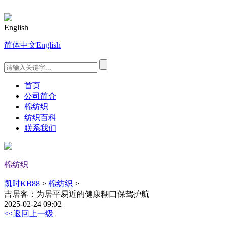
English
简体中文
English
首页
公司简介
棉纺织
纺织百科
联系我们
棉纺织
凯时KB88
>
棉纺织
>
吉居客：为居平易近的健康糊口保驾护航
2025-02-24 09:02
<<返回上一级